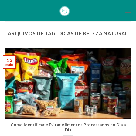
Skip
to
content
ARQUIVOS DE TAG:
DICAS DE BELEZA NATURAL
13
maio
Como Identificar e Evitar Alimentos Processados no Dia a
Dia