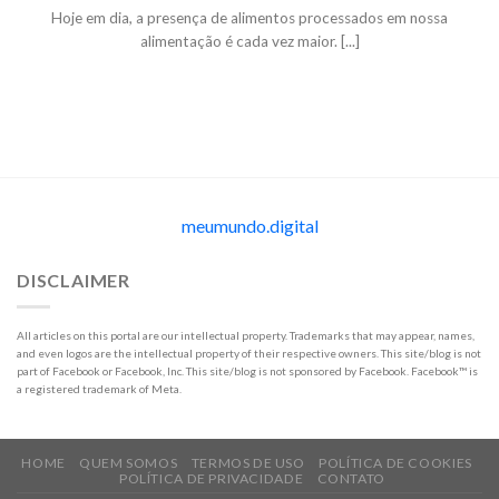
Hoje em dia, a presença de alimentos processados em nossa
alimentação é cada vez maior. [...]
meumundo.digital
DISCLAIMER
All articles on this portal are our intellectual property. Trademarks that may appear, names,
and even logos are the intellectual property of their respective owners. This site/blog is not
part of Facebook or Facebook, Inc. This site/blog is not sponsored by Facebook. Facebook™ is
a registered trademark of Meta.
HOME
QUEM SOMOS
TERMOS DE USO
POLÍTICA DE COOKIES
POLÍTICA DE PRIVACIDADE
CONTATO