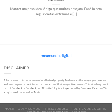
Manter um peso ideal é algo que muitos desejam. Fazê-lo sem
seguir dietas extremas é [...]
meumundo.digital
DISCLAIMER
All articles on this portal are our intellectual property. Trademarks that may appear, names,
and even logos are the intellectual property of their respective owners. This site/blog is not
part of Facebook or Facebook, Inc. This site/blog is not sponsored by Facebook. Facebook™ is
a registered trademark of Meta.
HOME
QUEM SOMOS
TERMOS DE USO
POLÍTICA DE COOKIES