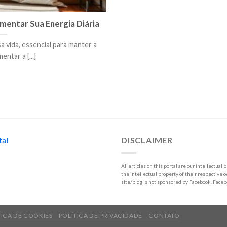
entar Sua Energia Diária
 vida, essencial para manter a
ntar a [...]
tal
DISCLAIMER
All articles on this portal are our intellectua
the intellectual property of their respective o
site/blog is not sponsored by Facebook. Face
TICA DE COOKIES
POLÍTICA DE PRIVACIDADE
CONTATO