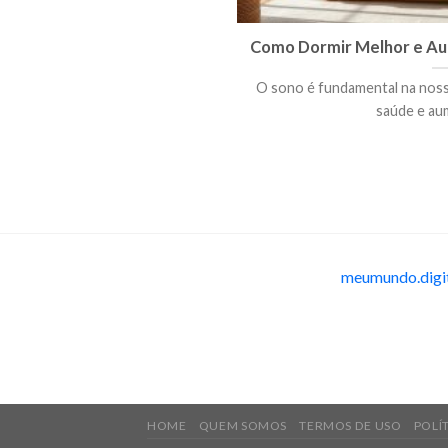
Como Dormir Melhor e Aum
O sono é fundamental na nossa
saúde e aume
meumundo.digi
HOME
QUEM SOMOS
TERMOS DE USO
POLÍ