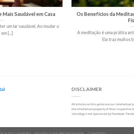
 Mais Saudável em Casa
Os Benefícios da Medita
Fí
ter um lar saudável. Ao mudar o
A meditação é uma prática ant
em [...]
Ela traz muitos be
tal
DISCLAIMER
All articles on this portal are our intellectua
the intellectual property of their respective o
site/blog is not sponsored by Facebook. Face
TICA DE COOKIES
POLÍTICA DE PRIVACIDADE
CONTATO