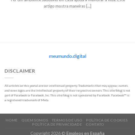
artigo mostra maneiras [...]
meumundo.digital
DISCLAIMER
All articles on this portal are our intellectual property. Trademarks that may appear, names,
and even logos are the intellectual property of their respective owners. This site/blog is not
part of Facebook or Facebook, Inc. This site/blog is not sponsored by Facebook. Facebook™ is
a registered trademark of Meta.
HOME
QUEM SOMOS
TERMOS DE USO
POLÍTICA DE COOKIES
POLÍTICA DE PRIVACIDADE
CONTATO
Copyright 2026 ©
Empleos en España