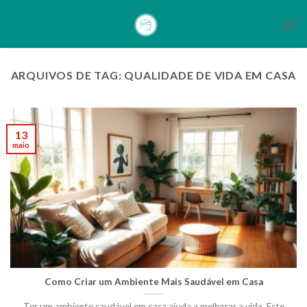
Skip
to
content
ARQUIVOS DE TAG:
QUALIDADE DE VIDA EM CASA
13
maio
Como Criar um Ambiente Mais Saudável em Casa
Ter um ambiente saudável em casa ajuda a melhorar a vida. Este