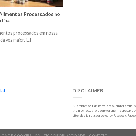
 Alimentos Processados no
a Dia
limentos processados em nossa
a vez maior. [...]
tal
DISCLAIMER
All articles on this portal are our intellectua
the intellectual property of their respective o
site/blog is not sponsored by Facebook. Face
TICA DE COOKIES
POLÍTICA DE PRIVACIDADE
CONTATO